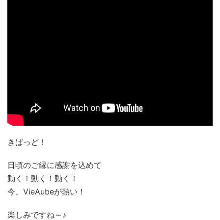
きばっど！
日頃のご縁に感謝を込めて
動く！動く！動く！
今、VieAubeが熱い！
楽しみですね～♪