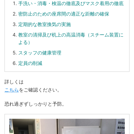
手洗い
・
消毒
・
検温
の徹底及びマスク着用の徹底
密防止のための座席間の適正な距離の確保
定期的な教室換気の実施
教室の清掃及び机上の高温消毒（スチーム装置に
よる）
スタッフの健康管理
定員の削減
詳しくは
こちら
をご確認ください。
恐れ過ぎずしっかりと予防。