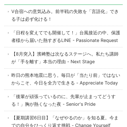
V合宿への意気込み。前半戦の失敗を「言語化」でき
る子は必ず化ける！
「日程を変えてでも開催して！」台風接近の中、保護
者様から届いた熱すぎるLINE - Passionate Request
【8月突入】濱﨑塾は次なるステージへ。私たち講師
が「手を離す」本当の理由 - Next Stage
昨日の熊本地震に思う。毎日が「当たり前」ではない
からこそ、今日を全力で生きる - Appreciate Today
「後輩が頑張っているのに、先輩が止まってどうす
る！」胸が熱くなった夜 - Senior's Pride
【夏期講習6日目】「なぜやるのか」を知る夏。今ま
での自分をひっくり返す挑戦 - Change Yourself