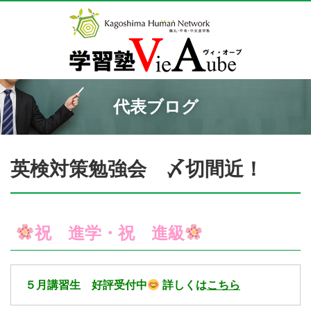
代表ブログ
英検対策勉強会 〆切間近！
祝 進学・祝 進級
５月講習生 好評受付中
詳しくは
こちら