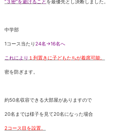
”３密”を避けること
を最優先とし決断しました。
中学部
1コース当たり
24名→16名へ
これにより
１列置きに子どもたちが着席可能。
密を防ぎます。
約50名収容できる大部屋がありますので
20名までは様子を見て20名になった場合
2コース目を設置。