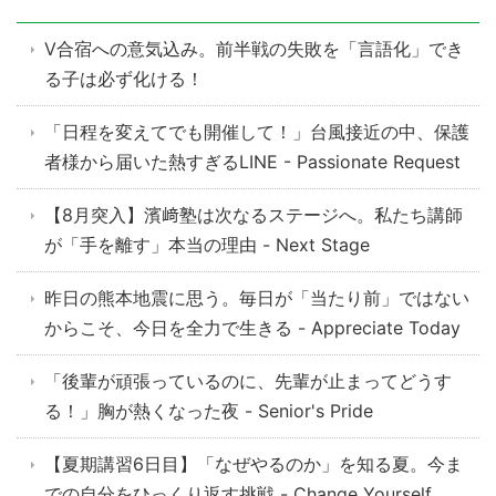
V合宿への意気込み。前半戦の失敗を「言語化」でき
る子は必ず化ける！
「日程を変えてでも開催して！」台風接近の中、保護
者様から届いた熱すぎるLINE - Passionate Request
【8月突入】濱﨑塾は次なるステージへ。私たち講師
が「手を離す」本当の理由 - Next Stage
昨日の熊本地震に思う。毎日が「当たり前」ではない
からこそ、今日を全力で生きる - Appreciate Today
「後輩が頑張っているのに、先輩が止まってどうす
る！」胸が熱くなった夜 - Senior's Pride
【夏期講習6日目】「なぜやるのか」を知る夏。今ま
での自分をひっくり返す挑戦 - Change Yourself