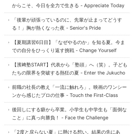
からこそ、今日を全力で生きる - Appreciate Today
「後輩が頑張っているのに、先輩が止まってどうす
る！」胸が熱くなった夜 - Senior's Pride
【夏期講習6日目】「なぜやるのか」を知る夏。今ま
での自分をひっくり返す挑戦 - Change Yourself
【濱﨑塾START】代表から「塾頭」へ（笑）。子ども
たちの限界を突破する熱狂の夏 - Enter the Jukucho
前職の社長の教え「一流に触れろ」。映画のワンシー
ンから感じたプロの仕事 - Touch the First-Class
後回しにする癖から卒業。小学生も中学生も「面倒な
こと」に真っ向勝負！ - Face the Challenge
「2度と戻らない夏」に懸ける想い。結果の先にあ