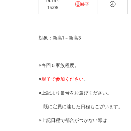
14:15～
②終了
④
15:05
対象：新高1～新高3
※各回５家族程度。
※
親子で参加ください
。
※上記より番号をお選びください。
既に定員に達した日程もございます。
※上記日程で都合がつかない際は