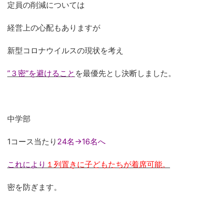
定員の削減については
経営上の心配もありますが
新型コロナウイルスの現状を考え
”３密”を避けること
を最優先とし決断しました。
中学部
1コース当たり
24名→16名へ
これにより
１列置きに子どもたちが着席可能。
密を防ぎます。