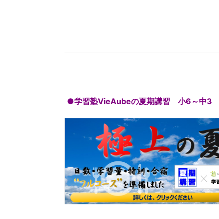
●学習塾VieAubeの夏期講習 小6～中3