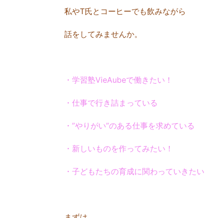
私やT氏とコーヒーでも飲みながら
話をしてみませんか。
・学習塾VieAubeで働きたい！
・仕事で行き詰まっている
・”やりがい”のある仕事を求めている
・新しいものを作ってみたい！
・子どもたちの育成に関わっていきたい
まずは