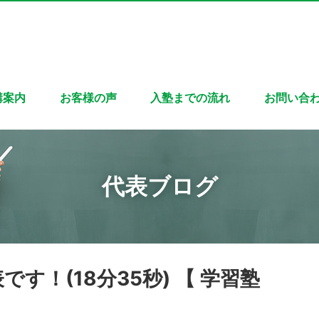
講案内
お客様の声
入塾までの流れ
お問い合
代表ブログ
です！(18分35秒) 【 学習塾