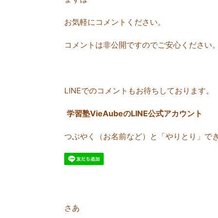
お気軽にコメントください。
コメントは非公開ですのでご安心ください
LINEでのコメントもお待ちしております。
学習塾VieAubeのLINE公式アカウント
つぶやく（お名前など）と「やりとり」で
さあ