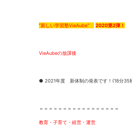
”新しい学習塾VieAube”
2020第2弾！
VieAubeの放課後
● 2021年度 新体制の発表です！(18分35秒
＝＝＝＝＝＝＝＝＝＝＝＝＝＝＝＝＝
教育・子育て・経営・運営