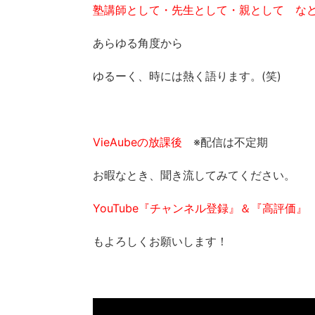
塾講師として・先生として・親として な
あらゆる角度から
ゆるーく、時には熱く語ります。(笑)
VieAubeの放課後
※配信は不定期
お暇なとき、聞き流してみてください。
YouTube『チャンネル登録』＆『高評価』
もよろしくお願いします！