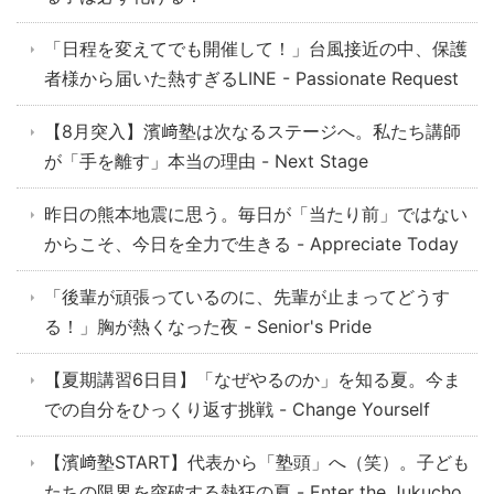
「日程を変えてでも開催して！」台風接近の中、保護
者様から届いた熱すぎるLINE - Passionate Request
【8月突入】濱﨑塾は次なるステージへ。私たち講師
が「手を離す」本当の理由 - Next Stage
昨日の熊本地震に思う。毎日が「当たり前」ではない
からこそ、今日を全力で生きる - Appreciate Today
「後輩が頑張っているのに、先輩が止まってどうす
る！」胸が熱くなった夜 - Senior's Pride
【夏期講習6日目】「なぜやるのか」を知る夏。今ま
での自分をひっくり返す挑戦 - Change Yourself
【濱﨑塾START】代表から「塾頭」へ（笑）。子ども
たちの限界を突破する熱狂の夏 - Enter the Jukucho