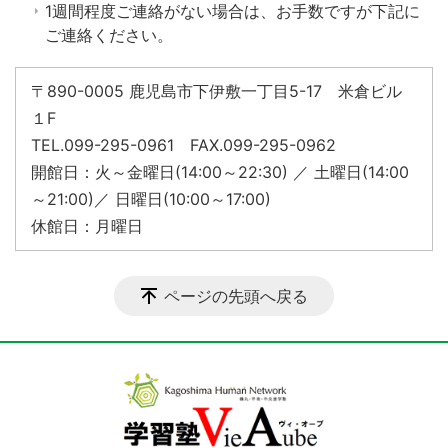
1週間程度ご連絡がない場合は、お手数ですが下記に
ご連絡ください。
〒890-0005 鹿児島市下伊敷一丁目5-17 米倉ビル
１F
TEL.099-295-0961 FAX.099-295-0962
開館日：火～金曜日(14:00～22:30) ／ 土曜日(14:00
～21:00)／ 日曜日(10:00～17:00)
休館日：月曜日
ページの先頭へ戻る