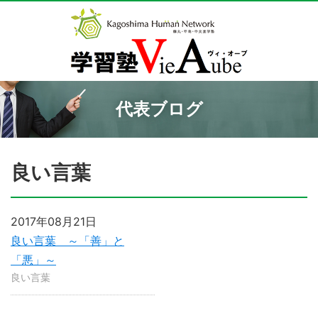
代表ブログ
良い言葉
2017年08月21日
良い言葉 ～「善」と
「悪」～
良い言葉