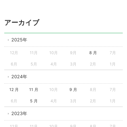
アーカイブ
2025年
12月
11月
10月
9月
8 月
7月
6月
5月
4月
3月
2月
1月
2024年
12 月
11 月
10月
9 月
8月
7月
6月
5 月
4月
3月
2月
1月
2023年
12月
11月
10月
9月
8月
7月