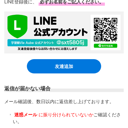
LINE登録後に、
必ずお名前をご記入ください。
友達追加
返信が届かない場合
​メール確認後、数日以内に返信差し上げております。
迷惑メール
に振り分けられていないか
ご確認くださ
い。