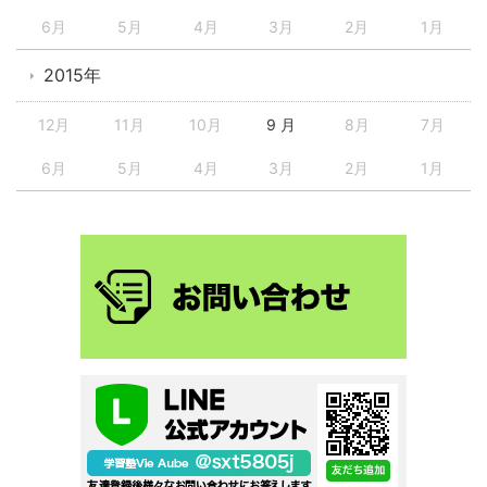
6月
5月
4月
3月
2月
1月
2015年
12月
11月
10月
9 月
8月
7月
6月
5月
4月
3月
2月
1月