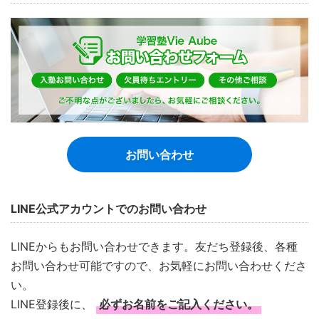
お問い合わせ
LINE公式アカウントでのお問い合わせ
LINEからもお問い合わせできます。友だち登録後、各種
お問い合わせ可能ですので、お気軽にお問い合わせくださ
い。
LINE登録後に、
必ずお名前をご記入ください。