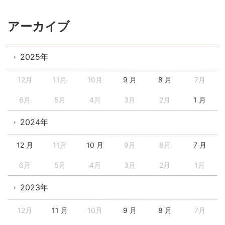
アーカイブ
2025年
12月
11月
10月
9 月
8 月
7月
6月
5月
4月
3月
2月
1 月
2024年
12 月
11月
10 月
9月
8月
7 月
6月
5月
4月
3月
2月
1月
2023年
12月
11 月
10月
9 月
8 月
7月