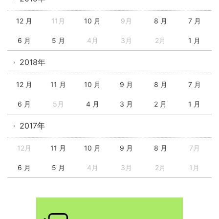
12 月
11月
10 月
9月
8 月
7 月
6 月
5 月
4月
3月
2月
1 月
2018年
12 月
11 月
10 月
9 月
8 月
7 月
6 月
5月
4 月
3 月
2 月
1 月
2017年
12月
11 月
10 月
9 月
8 月
7月
6 月
5 月
4月
3月
2月
1月