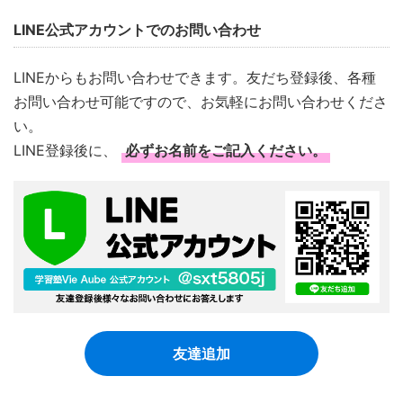
LINE公式アカウントでのお問い合わせ
LINEからもお問い合わせできます。友だち登録後、各種
お問い合わせ可能ですので、お気軽にお問い合わせくださ
い。
LINE登録後に、
必ずお名前をご記入ください。
友達追加