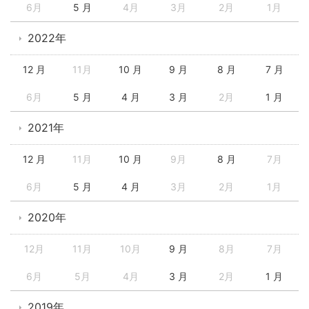
6月
5 月
4月
3月
2月
1月
2022年
12 月
11月
10 月
9 月
8 月
7 月
6月
5 月
4 月
3 月
2月
1 月
2021年
12 月
11月
10 月
9月
8 月
7月
6月
5 月
4 月
3月
2月
1月
2020年
12月
11月
10月
9 月
8月
7月
6月
5月
4月
3 月
2月
1 月
2019年