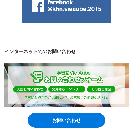
インターネットでのお問い合わせ
お問い合わせ