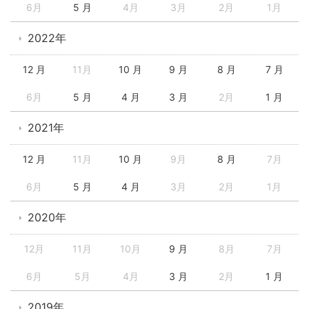
6月
5 月
4月
3月
2月
1月
2022年
12 月
11月
10 月
9 月
8 月
7 月
6月
5 月
4 月
3 月
2月
1 月
2021年
12 月
11月
10 月
9月
8 月
7月
6月
5 月
4 月
3月
2月
1月
2020年
12月
11月
10月
9 月
8月
7月
6月
5月
4月
3 月
2月
1 月
2019年