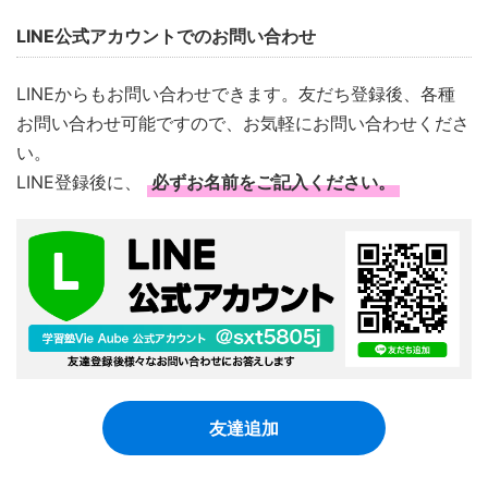
LINE公式アカウントでのお問い合わせ
LINEからもお問い合わせできます。友だち登録後、各種
お問い合わせ可能ですので、お気軽にお問い合わせくださ
い。
LINE登録後に、
必ずお名前をご記入ください。
友達追加