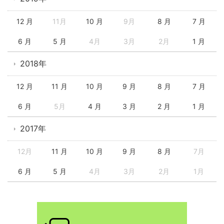
12 月
11月
10 月
9月
8 月
7 月
6 月
5 月
4月
3月
2月
1 月
2018年
12 月
11 月
10 月
9 月
8 月
7 月
6 月
5月
4 月
3 月
2 月
1 月
2017年
12月
11 月
10 月
9 月
8 月
7月
6 月
5 月
4月
3月
2月
1月