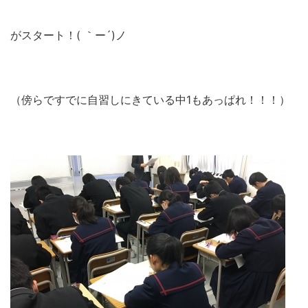
がスタート！( ｀ー´)ノ
（傍らですでに自習しにきている中1もあっぱれ！！！）