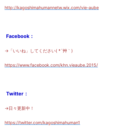
http://kagoshimahumannetw.wix.com/vie-aube
Facebook：
→「いいね」してください( *´艸｀)
https://www.facebook.com/khn.vieaube.2015/
Twitter：
→日々更新中！
https://twitter.com/kagoshimahuman1