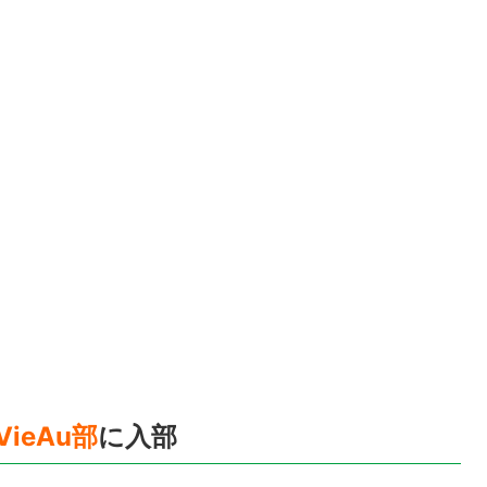
VieAu部
に入部