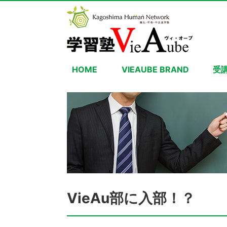
HOME
VIEAUBE BRAND
受
VieAu部に入部！？