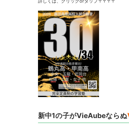
詳しくは、クリックorタップ↑↑↑↑
新中1の子がVieAubeならぬ