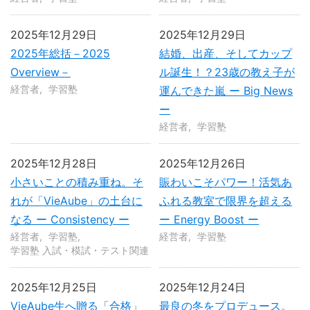
2025年12月29日
2025年12月29日
2025年総括－2025
結婚、出産、そしてカップ
Overview－
ル誕生！？23歳の教え子が
経営者
学習塾
運んできた嵐 ー Big News
ー
経営者
学習塾
2025年12月28日
2025年12月26日
小さいことの積み重ね。そ
賑わいこそパワー！活気あ
れが「VieAube」の土台に
ふれる教室で限界を超える
なる ー Consistency ー
ー Energy Boost ー
経営者
学習塾
経営者
学習塾
学習塾 入試・模試・テスト関連
2025年12月25日
2025年12月24日
VieAube生へ贈る「合格」
最良の冬をプロデュース。