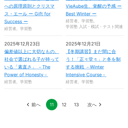
への原理原則とクリスマ
VieAube生、覚醒の予感 ー
ス・エール ー Gift for
Best Winter ー
経営者
学習塾
Success ー
学習塾 入試・模試・テスト関連
経営者
学習塾
2025年12月23日
2025年12月21日
偏差値以上に大切なもの。
【冬期講習】まだ間に合
社会で選ばれる子が持って
う！「正々堂々」と冬を制
いる「素直さ」 －The
する挑戦 －Winter
Power of Honesty－
Intensive Course－
経営者
学習塾
経営者
学習塾
前へ
11
12
13
次へ