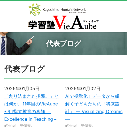
代表ブログ
代表ブログ
2026年01月05日
2026年01月02日
「創り込まれた指導。」と
AIで視覚化！データから紐
は何か。11年目のVieAube
解く子どもたちの「将来設
が目指す教育の真髄 －
計」 ― Visualizing Dreams
Excellence in Teaching－
―
経営者
学習塾
経営者
学習塾