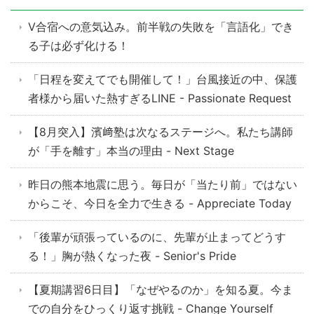
V合宿への意気込み。前半戦の失敗を「言語化」でき
る子は必ず化ける！
「日程を変えてでも開催して！」台風接近の中、保護
者様から届いた熱すぎるLINE - Passionate Request
【8月突入】濱﨑塾は次なるステージへ。私たち講師
が「手を離す」本当の理由 - Next Stage
昨日の熊本地震に思う。毎日が「当たり前」ではない
からこそ、今日を全力で生きる - Appreciate Today
「後輩が頑張っているのに、先輩が止まってどうす
る！」胸が熱くなった夜 - Senior's Pride
【夏期講習6日目】「なぜやるのか」を知る夏。今ま
での自分をひっくり返す挑戦 - Change Yourself