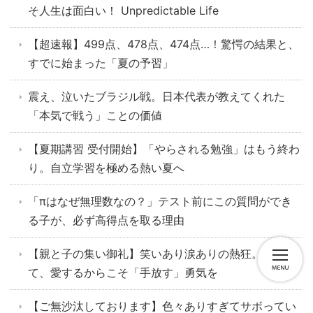
そ人生は面白い！ Unpredictable Life
【超速報】499点、478点、474点…！驚愕の結果と、
すでに始まった「夏の予習」
震え、泣いたブラジル戦。日本代表が教えてくれた
「本気で戦う」ことの価値
【夏期講習 受付開始】「やらされる勉強」はもう終わ
り。自立学習を極める熱い夏へ
「πはなぜ無理数なの？」テスト前にこの質問ができ
る子が、必ず高得点を取る理由
【親と子の集い御礼】笑いあり涙ありの熱狂。そし
て、愛するからこそ「手放す」勇気を
【ご無沙汰しております】色々ありすぎてサボってい