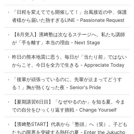
「日程を変えてでも開催して！」台風接近の中、保護
者様から届いた熱すぎるLINE - Passionate Request
【8月突入】濱﨑塾は次なるステージへ。私たち講師
が「手を離す」本当の理由 - Next Stage
昨日の熊本地震に思う。毎日が「当たり前」ではない
からこそ、今日を全力で生きる - Appreciate Today
「後輩が頑張っているのに、先輩が止まってどうす
る！」胸が熱くなった夜 - Senior's Pride
【夏期講習6日目】「なぜやるのか」を知る夏。今ま
での自分をひっくり返す挑戦 - Change Yourself
【濱﨑塾START】代表から「塾頭」へ（笑）。子ども
たちの限界を突破する熱狂の夏 - Enter the Jukucho