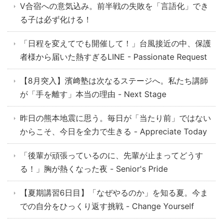
V合宿への意気込み。前半戦の失敗を「言語化」でき
る子は必ず化ける！
「日程を変えてでも開催して！」台風接近の中、保護
者様から届いた熱すぎるLINE - Passionate Request
【8月突入】濱﨑塾は次なるステージへ。私たち講師
が「手を離す」本当の理由 - Next Stage
昨日の熊本地震に思う。毎日が「当たり前」ではない
からこそ、今日を全力で生きる - Appreciate Today
「後輩が頑張っているのに、先輩が止まってどうす
る！」胸が熱くなった夜 - Senior's Pride
【夏期講習6日目】「なぜやるのか」を知る夏。今ま
での自分をひっくり返す挑戦 - Change Yourself