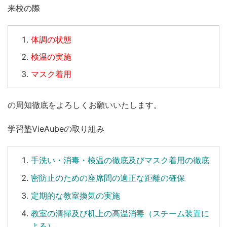
来校の際
体調の状態
検温の実施
マスク着用
の周知徹底をよろしくお願いいたします。
学習塾VieAubeの取り組み
手洗い
・
消毒
・
検温
の徹底及びマスク着用の徹底
密防止のための座席間の適正な距離の確保
定期的な教室換気の実施
教室の清掃及び机上の高温消毒（スチーム装置に
よる）