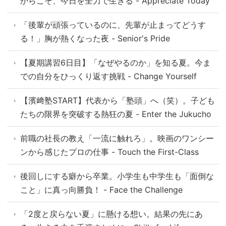
からこそ、今日を全力で生きる - Appreciate Today
「後輩が頑張っているのに、先輩が止まってどうす
る！」胸が熱くなった夜 - Senior's Pride
【夏期講習6日目】「なぜやるのか」を知る夏。今ま
での自分をひっくり返す挑戦 - Change Yourself
【濱﨑塾START】代表から「塾頭」へ（笑）。子ども
たちの限界を突破する熱狂の夏 - Enter the Jukucho
前職の社長の教え「一流に触れろ」。映画のワンシー
ンから感じたプロの仕事 - Touch the First-Class
後回しにする癖から卒業。小学生も中学生も「面倒な
こと」に真っ向勝負！ - Face the Challenge
「2度と戻らない夏」に懸ける想い。結果の先にあ