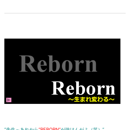
”先生～あれから
”REBORN”
が抜けんがよ（笑）”