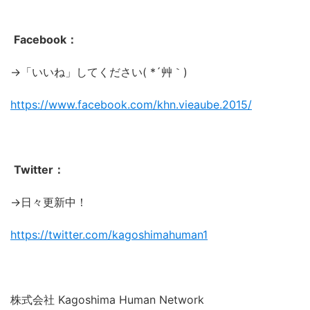
Facebook：
→「いいね」してください( *´艸｀)
https://www.facebook.com/khn.vieaube.2015/
Twitter：
→日々更新中！
https://twitter.com/kagoshimahuman1
株式会社 Kagoshima Human Network