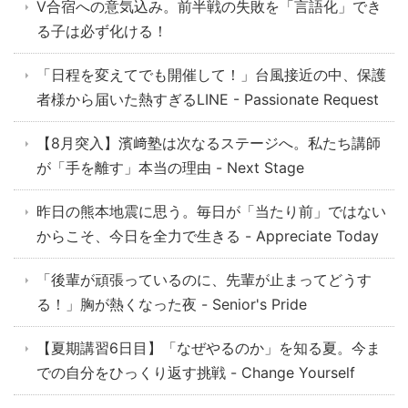
V合宿への意気込み。前半戦の失敗を「言語化」でき
る子は必ず化ける！
「日程を変えてでも開催して！」台風接近の中、保護
者様から届いた熱すぎるLINE - Passionate Request
【8月突入】濱﨑塾は次なるステージへ。私たち講師
が「手を離す」本当の理由 - Next Stage
昨日の熊本地震に思う。毎日が「当たり前」ではない
からこそ、今日を全力で生きる - Appreciate Today
「後輩が頑張っているのに、先輩が止まってどうす
る！」胸が熱くなった夜 - Senior's Pride
【夏期講習6日目】「なぜやるのか」を知る夏。今ま
での自分をひっくり返す挑戦 - Change Yourself