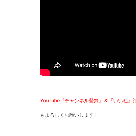
YouTube『チャンネル登録』＆『いいね』
もよろしくお願いします！