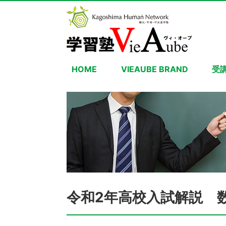
HOME
VIEAUBE BRAND
受
令和2年高校入試解説 