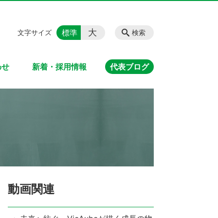
大
標準
文字サイズ
検索
わせ
新着・採用情報
代表ブログ
動画関連