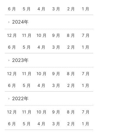
6 月
5 月
4 月
3 月
2 月
1 月
2024年
12 月
11 月
10 月
9 月
8 月
7 月
6 月
5 月
4 月
3 月
2 月
1 月
2023年
12 月
11 月
10 月
9 月
8 月
7 月
6 月
5 月
4 月
3 月
2 月
1 月
2022年
12 月
11 月
10 月
9 月
8 月
7 月
6 月
5 月
4 月
3 月
2 月
1 月