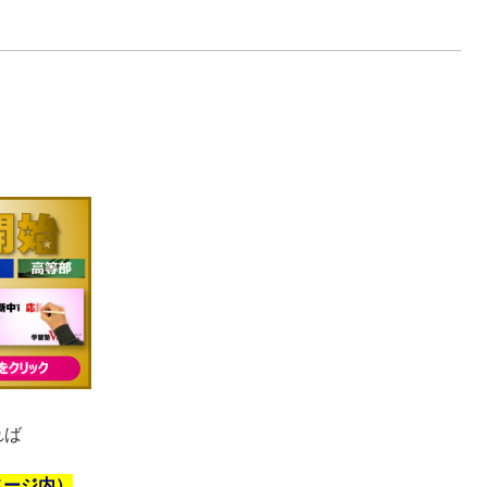
れば
ページ内）