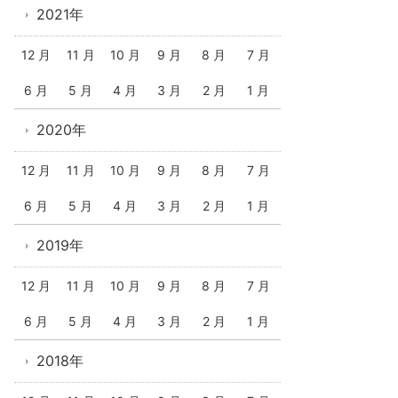
2021年
12 月
11 月
10 月
9 月
8 月
7 月
6 月
5 月
4 月
3 月
2 月
1 月
2020年
12 月
11 月
10 月
9 月
8 月
7 月
6 月
5 月
4 月
3 月
2 月
1 月
2019年
12 月
11 月
10 月
9 月
8 月
7 月
6 月
5 月
4 月
3 月
2 月
1 月
2018年