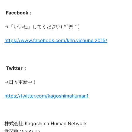
Facebook：
→「いいね」してください( *´艸｀)
https://www.facebook.com/khn.vieaube.2015/
Twitter：
→日々更新中！
https://twitter.com/kagoshimahuman1
株式会社 Kagoshima Human Network
学習塾 Vie Aube