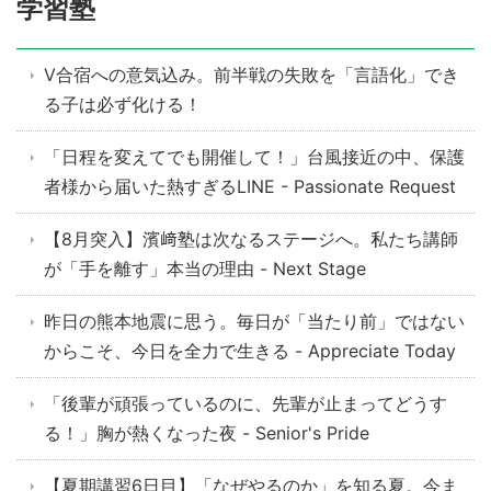
学習塾
V合宿への意気込み。前半戦の失敗を「言語化」でき
る子は必ず化ける！
「日程を変えてでも開催して！」台風接近の中、保護
者様から届いた熱すぎるLINE - Passionate Request
【8月突入】濱﨑塾は次なるステージへ。私たち講師
が「手を離す」本当の理由 - Next Stage
昨日の熊本地震に思う。毎日が「当たり前」ではない
からこそ、今日を全力で生きる - Appreciate Today
「後輩が頑張っているのに、先輩が止まってどうす
る！」胸が熱くなった夜 - Senior's Pride
【夏期講習6日目】「なぜやるのか」を知る夏。今ま