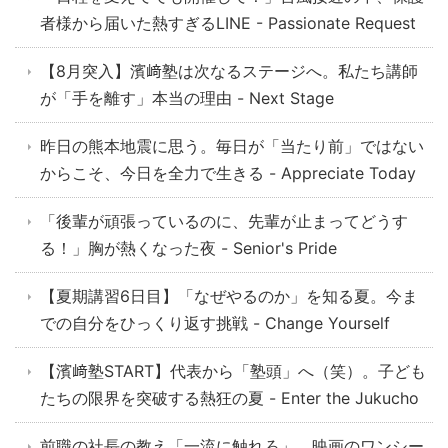
者様から届いた熱すぎるLINE - Passionate Request
【8月突入】濱﨑塾は次なるステージへ。私たち講師
が「手を離す」本当の理由 - Next Stage
昨日の熊本地震に思う。毎日が「当たり前」ではない
からこそ、今日を全力で生きる - Appreciate Today
「後輩が頑張っているのに、先輩が止まってどうす
る！」胸が熱くなった夜 - Senior's Pride
【夏期講習6日目】「なぜやるのか」を知る夏。今ま
での自分をひっくり返す挑戦 - Change Yourself
【濱﨑塾START】代表から「塾頭」へ（笑）。子ども
たちの限界を突破する熱狂の夏 - Enter the Jukucho
前職の社長の教え「一流に触れろ」。映画のワンシー