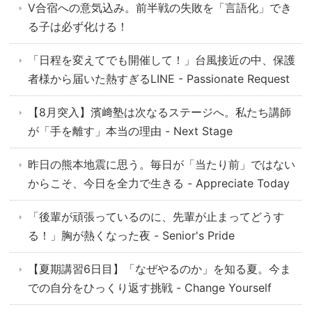
V合宿への意気込み。前半戦の失敗を「言語化」でき
る子は必ず化ける！
「日程を変えてでも開催して！」台風接近の中、保護
者様から届いた熱すぎるLINE - Passionate Request
【8月突入】濱﨑塾は次なるステージへ。私たち講師
が「手を離す」本当の理由 - Next Stage
昨日の熊本地震に思う。毎日が「当たり前」ではない
からこそ、今日を全力で生きる - Appreciate Today
「後輩が頑張っているのに、先輩が止まってどうす
る！」胸が熱くなった夜 - Senior's Pride
【夏期講習6日目】「なぜやるのか」を知る夏。今ま
での自分をひっくり返す挑戦 - Change Yourself