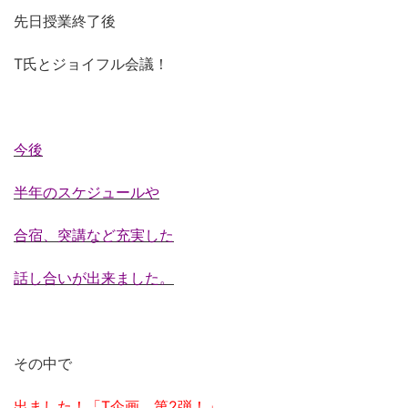
先日授業終了後
T氏とジョイフル会議！
今後
半年のスケジュールや
合宿、突講など充実した
話し合いが出来ました。
その中で
出ました！「T企画 第2弾！」