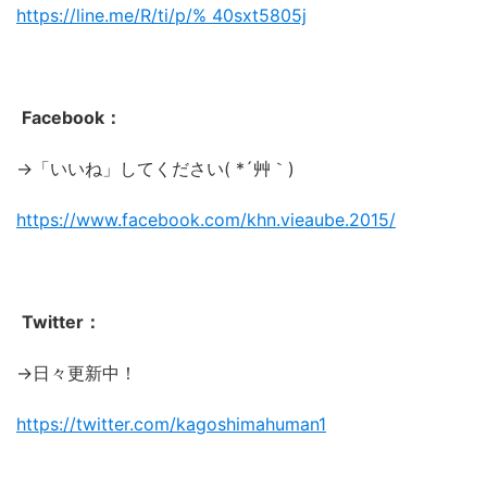
https://line.me/R/ti/p/%
40sxt5805j
Facebook：
→「いいね」してください( *´艸｀)
https://www.facebook.com/khn.vieaube.2015/
Twitter：
→日々更新中！
https://twitter.com/kagoshimahuman1