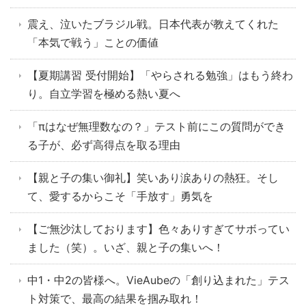
震え、泣いたブラジル戦。日本代表が教えてくれた
「本気で戦う」ことの価値
【夏期講習 受付開始】「やらされる勉強」はもう終わ
り。自立学習を極める熱い夏へ
「πはなぜ無理数なの？」テスト前にこの質問ができ
る子が、必ず高得点を取る理由
【親と子の集い御礼】笑いあり涙ありの熱狂。そし
て、愛するからこそ「手放す」勇気を
【ご無沙汰しております】色々ありすぎてサボってい
ました（笑）。いざ、親と子の集いへ！
中1・中2の皆様へ。VieAubeの「創り込まれた」テス
ト対策で、最高の結果を掴み取れ！