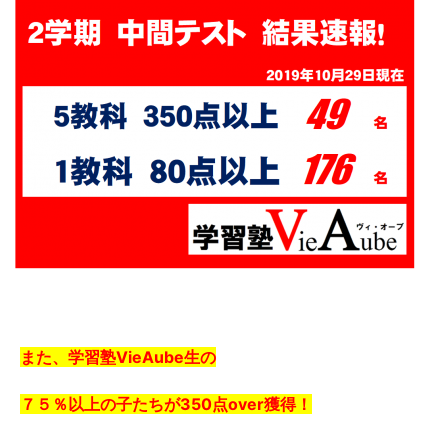
また、学習塾VieAube生の
７５％以上の子たちが350点over獲得！