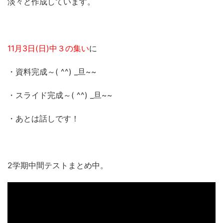
淡々と作成しています。
11月3日(日)中３の集い
に
・資料完成～( ^^) _旦~~
・スライド完成～( ^^) _旦~~
・あとは話しです！
2学期中間テストまとめ中。