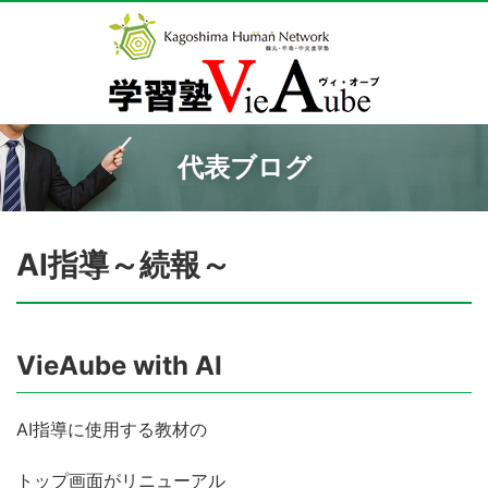
代表ブログ
AI指導～続報～
VieAube with AI
AI指導に使用する教材の
トップ画面がリニューアル