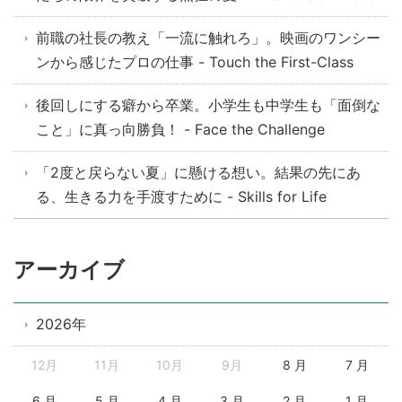
前職の社長の教え「一流に触れろ」。映画のワンシー
ンから感じたプロの仕事 - Touch the First-Class
後回しにする癖から卒業。小学生も中学生も「面倒な
こと」に真っ向勝負！ - Face the Challenge
「2度と戻らない夏」に懸ける想い。結果の先にあ
る、生きる力を手渡すために - Skills for Life
アーカイブ
2026年
12月
11月
10月
9月
8 月
7 月
6 月
5 月
4 月
3 月
2 月
1 月