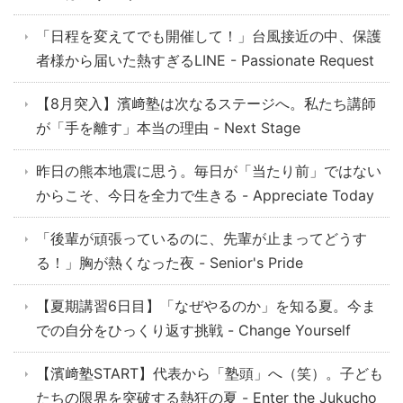
「日程を変えてでも開催して！」台風接近の中、保護
者様から届いた熱すぎるLINE - Passionate Request
【8月突入】濱﨑塾は次なるステージへ。私たち講師
が「手を離す」本当の理由 - Next Stage
昨日の熊本地震に思う。毎日が「当たり前」ではない
からこそ、今日を全力で生きる - Appreciate Today
「後輩が頑張っているのに、先輩が止まってどうす
る！」胸が熱くなった夜 - Senior's Pride
【夏期講習6日目】「なぜやるのか」を知る夏。今ま
での自分をひっくり返す挑戦 - Change Yourself
【濱﨑塾START】代表から「塾頭」へ（笑）。子ども
たちの限界を突破する熱狂の夏 - Enter the Jukucho