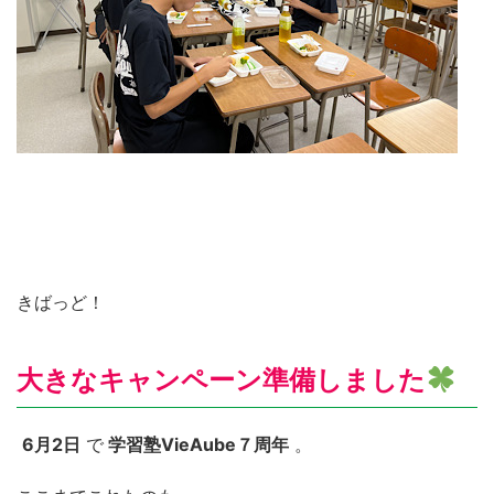
きばっど！
大きなキャンペーン準備しました
6月2日
で
学習塾VieAube７周年
。