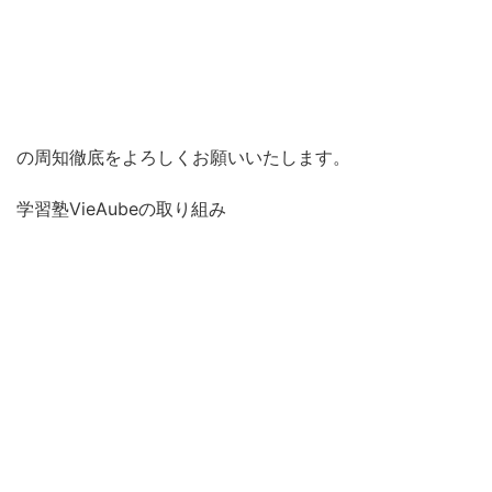
体調の状態
検温の実施
マスク着用
の周知徹底をよろしくお願いいたします。
学習塾VieAubeの取り組み
手洗い
・
消毒
・
検温
の徹底及びマスク着用の徹底
密防止のための座席間の適正な距離の確保
定期的な教室換気の実施
教室の清掃及び机上の高温消毒（スチーム装置に
よる）
スタッフの健康管理