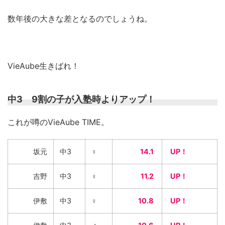
数年後の大きな差となるのでしょうね。
VieAube生きばれ！
中3 9割の子が入塾時よりアップ！
これが噂のVieAube TIME。
坂元
中3
♀
14.1
UP！
吉野
中3
♀
11.2
UP！
伊敷
中3
♀
10.8
UP！