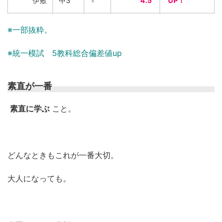
伊敷
中3
♀
4.5
UP！
※一部抜粋。
※統一模試 5教科総合偏差値up
素直が一番
素直に学ぶ
こと。
どんなときもこれが一番大切。
大人になっても。