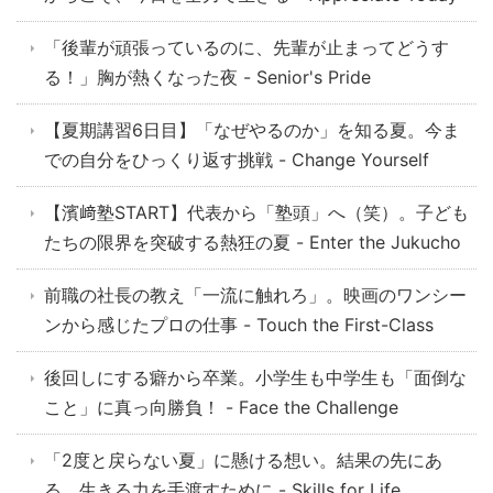
「後輩が頑張っているのに、先輩が止まってどうす
る！」胸が熱くなった夜 - Senior's Pride
【夏期講習6日目】「なぜやるのか」を知る夏。今ま
での自分をひっくり返す挑戦 - Change Yourself
【濱﨑塾START】代表から「塾頭」へ（笑）。子ども
たちの限界を突破する熱狂の夏 - Enter the Jukucho
前職の社長の教え「一流に触れろ」。映画のワンシー
ンから感じたプロの仕事 - Touch the First-Class
後回しにする癖から卒業。小学生も中学生も「面倒な
こと」に真っ向勝負！ - Face the Challenge
「2度と戻らない夏」に懸ける想い。結果の先にあ
る、生きる力を手渡すために - Skills for Life