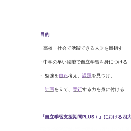
目的
・高校・社会で活躍できる人財を目指す
・中学の早い段階で自立学習を身につける
・ 勉強を
自ら
考え、
課題
を見つけ、
計画
を立て、
実行
する力を身に付ける
『自立学習支援期間PLUS＋』における四