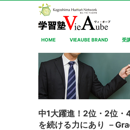
HOME
VIEAUBE BRAND
受
中1大躍進！2位・2位・
を続ける力にあり －Grade 7