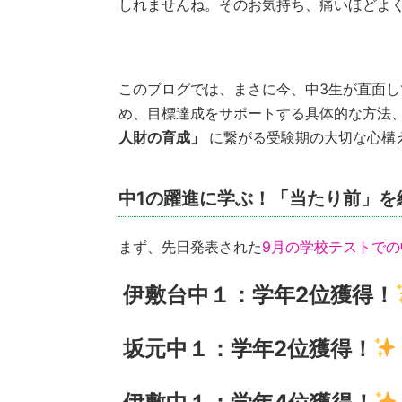
しれませんね。そのお気持ち、痛いほどよ
このブログでは、まさに今、中3生が直面
め、目標達成をサポートする具体的な方法、そ
人財の育成」
に繋がる受験期の大切な心構
中1の躍進に学ぶ！「当たり前」を
まず、先日発表された
9月の学校テストでの
伊敷台中１：学年2位獲得！
坂元中１：学年2位獲得！