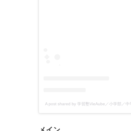
A post shared by 学習塾VieAube／小学部／
メイン