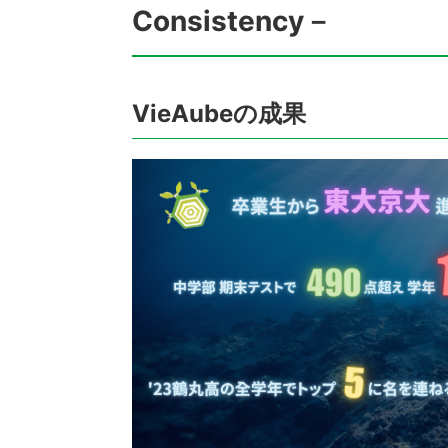
Consistency－
VieAubeの成果