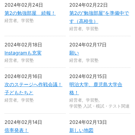
2024年02月24日
2024年02月22日
第2の勉強部屋 続報！
第2の”勉強部屋”を準備中で
経営者
学習塾
す（高校生）
経営者
学習塾
2024年02月18日
2024年02月17日
Instagramも充実
願い
経営者
学習塾
経営者
学習塾
2024年02月16日
2024年02月15日
次のステージへ作戦会議！
明治大学、鹿児島大学合
子どもたちと
格！
経営者
学習塾
経営者
学習塾
学習塾 入試・模試・テスト関連
2024年02月14日
2024年02月13日
倍率発表！
新しい地図