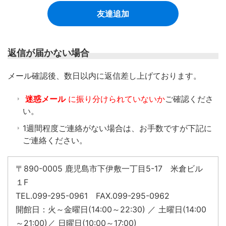
友達追加
返信が届かない場合
​メール確認後、数日以内に返信差し上げております。
迷惑メール
に振り分けられていないか
ご確認くださ
い。
1週間程度ご連絡がない場合は、お手数ですが下記に
ご連絡ください。
〒890-0005 鹿児島市下伊敷一丁目5-17 米倉ビル
１F
TEL.099-295-0961 FAX.099-295-0962
開館日：火～金曜日(14:00～22:30) ／ 土曜日(14:00
～21:00)／ 日曜日(10:00～17:00)