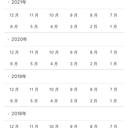
2021年
12 月
11 月
10 月
9 月
8 月
7 月
6 月
5 月
4 月
3 月
2 月
1 月
2020年
12 月
11 月
10 月
9 月
8 月
7 月
6 月
5 月
4 月
3 月
2 月
1 月
2019年
12 月
11 月
10 月
9 月
8 月
7 月
6 月
5 月
4 月
3 月
2 月
1 月
2018年
12 月
11 月
10 月
9 月
8 月
7 月