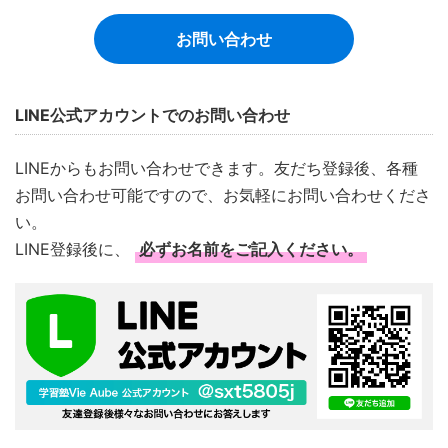
お問い合わせ
LINE公式アカウントでのお問い合わせ
LINEからもお問い合わせできます。友だち登録後、各種
お問い合わせ可能ですので、お気軽にお問い合わせくださ
い。
LINE登録後に、
必ずお名前をご記入ください。