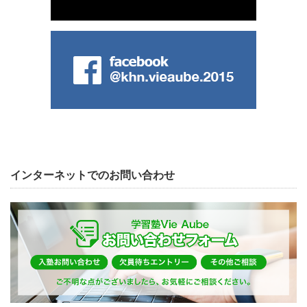
インターネットでのお問い合わせ