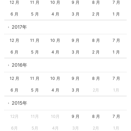
12 月
11 月
10 月
9 月
8 月
7 月
6 月
5 月
4 月
3 月
2 月
1 月
2017年
12 月
11 月
10 月
9 月
8 月
7 月
6 月
5 月
4 月
3 月
2 月
1 月
2016年
12 月
11 月
10 月
9 月
8 月
7 月
6 月
5 月
4 月
3 月
2月
1月
2015年
12月
11月
10月
9 月
8 月
7 月
6月
5月
4月
3月
2月
1月