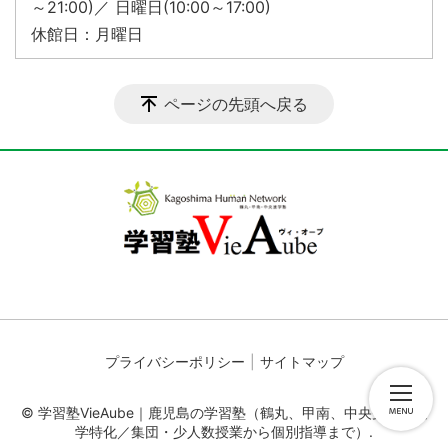
～21:00)／ 日曜日(10:00～17:00)
休館日：月曜日
ページの先頭へ戻る
プライバシーポリシー
サイトマップ
© 学習塾VieAube｜鹿児島の学習塾（鶴丸、甲南、中央受験・進
学特化／集団・少人数授業から個別指導まで）.