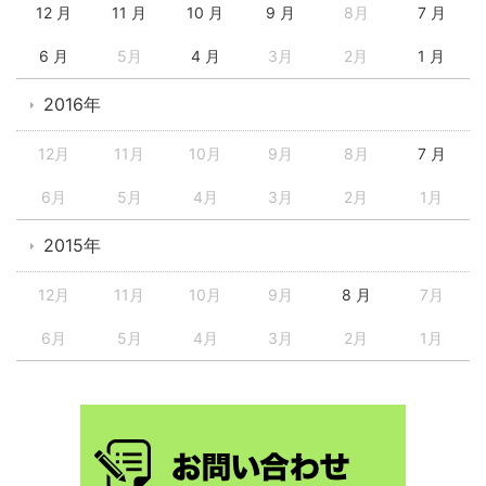
12 月
11 月
10 月
9 月
8月
7 月
6 月
5月
4 月
3月
2月
1 月
2016年
12月
11月
10月
9月
8月
7 月
6月
5月
4月
3月
2月
1月
2015年
12月
11月
10月
9月
8 月
7月
6月
5月
4月
3月
2月
1月