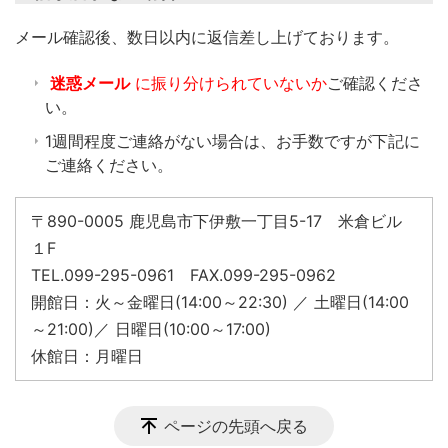
​メール確認後、数日以内に返信差し上げております。
迷惑メール
に振り分けられていないか
ご確認くださ
い。
1週間程度ご連絡がない場合は、お手数ですが下記に
ご連絡ください。
〒890-0005 鹿児島市下伊敷一丁目5-17 米倉ビル
１F
TEL.099-295-0961 FAX.099-295-0962
開館日：火～金曜日(14:00～22:30) ／ 土曜日(14:00
～21:00)／ 日曜日(10:00～17:00)
休館日：月曜日
ページの先頭へ戻る