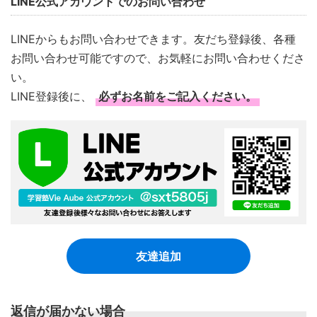
LINE公式アカウントでのお問い合わせ
LINEからもお問い合わせできます。友だち登録後、各種
お問い合わせ可能ですので、お気軽にお問い合わせくださ
い。
LINE登録後に、
必ずお名前をご記入ください。
友達追加
返信が届かない場合