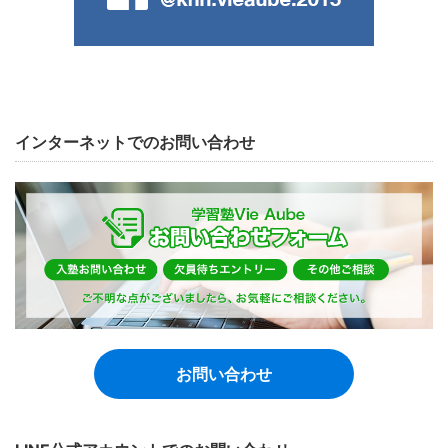
インターネットでのお問い合わせ
お問い合わせ