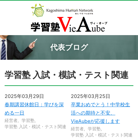
代表ブログ
学習塾 入試・模試・テスト関連
2025年03月29日
2025年03月25日
春期講習休館日：学びを深
卒業おめでとう！中学校生
める一日
活への期待と不安、
経営者
学習塾
VieAubeが応援します
学習塾 入試・模試・テスト関連
経営者
学習塾
学習塾 入試・模試・テスト関連