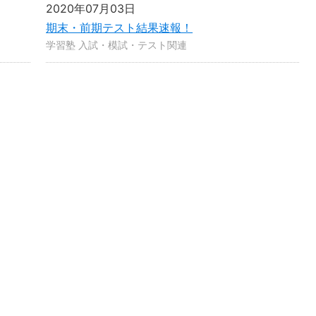
2020年07月03日
期末・前期テスト結果速報！
学習塾 入試・模試・テスト関連