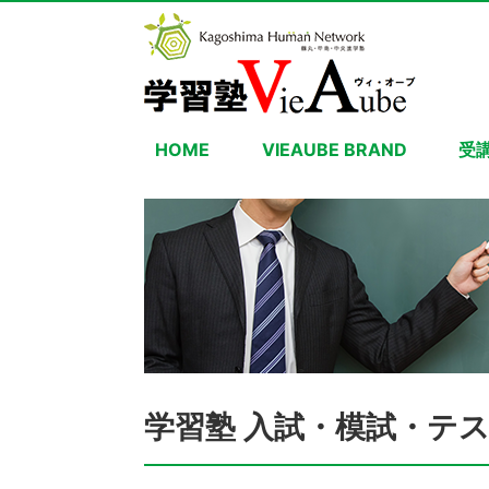
HOME
VIEAUBE BRAND
受
学習塾 入試・模試・テ