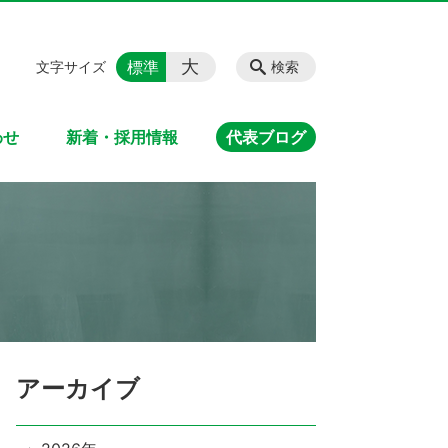
大
標準
文字サイズ
検索
わせ
新着・採用情報
代表ブログ
アーカイブ