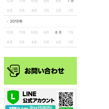
12月
11月
10月
9月
8月
7 月
6月
5月
4月
3月
2月
1月
2015年
12月
11月
10月
9月
8 月
7月
6月
5月
4月
3月
2月
1月