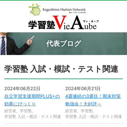
代表ブログ
学習塾 入試・模試・テスト関連
2024年06月22日
2024年06月21日
自立学習支援期間PLUS+の
4週連続の3週目！期末対策
効果にびっくり
勉強会！大好評～
経営者
学習塾
経営者
学習塾
学習塾 入試・模試・テスト関連
学習塾 入試・模試・テスト関連