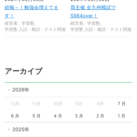
続報～！勉強会増えてま
昴主催 全九州模試で
す！
SS64over！
経営者
学習塾
経営者
学習塾
学習塾 入試・模試・テスト関連
学習塾 入試・模試・テスト関連
アーカイブ
2026年
12月
11月
10月
9月
8月
7 月
6 月
5 月
4 月
3 月
2 月
1 月
2025年