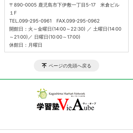
〒890-0005 鹿児島市下伊敷一丁目5-17 米倉ビル
１F
TEL.099-295-0961 FAX.099-295-0962
開館日：火～金曜日(14:00～22:30) ／ 土曜日(14:00
～21:00)／ 日曜日(10:00～17:00)
休館日：月曜日
ページの先頭へ戻る