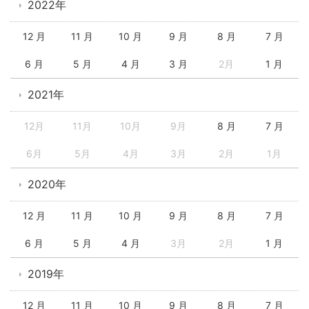
2022年
12 月
11 月
10 月
9 月
8 月
7 月
6 月
5 月
4 月
3 月
2月
1 月
2021年
12月
11月
10月
9月
8 月
7 月
6月
5月
4月
3月
2月
1月
2020年
12 月
11 月
10 月
9 月
8 月
7 月
6 月
5 月
4 月
3月
2月
1 月
2019年
12 月
11 月
10 月
9 月
8 月
7 月