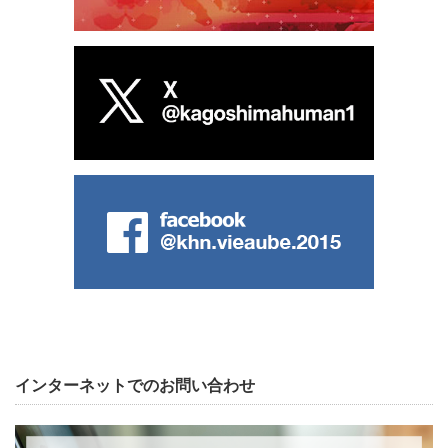
インターネットでのお問い合わせ