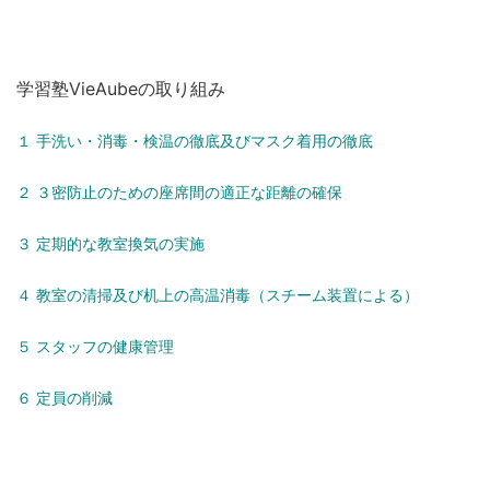
学習塾VieAubeの取り組み
１
手洗い
・
消毒
・
検温
の徹底及びマスク着用の徹底
２
３密防止のための座席間の適正な距離の確保
３
定期的な教室換気の実施
４
教室の清掃及び机上の高温消毒（スチーム装置による）
５
スタッフの健康管理
６
定員の削減