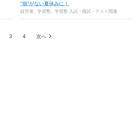
”損”がない夏休みに！
経営者
学習塾
学習塾 入試・模試・テスト関連
3
4
次へ