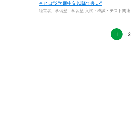
それは”2学期中旬以降で良い”
経営者
学習塾
学習塾 入試・模試・テスト関連
1
2