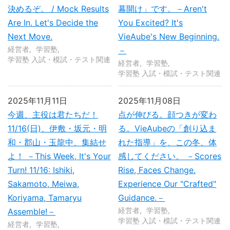
決めるぞ。 / Mock Results
幕開け」です。－Aren't
Are In. Let's Decide the
You Excited? It's
Next Move.
VieAube's New Beginning.
経営者
学習塾
－
学習塾 入試・模試・テスト関連
経営者
学習塾
学習塾 入試・模試・テスト関連
2025年11月11日
2025年11月08日
今週、主役は君たちだ！
点が伸びる。顔つきが変わ
11/16(日)、伊敷・坂元・明
る。VieAubeの「創り込ま
和・郡山・玉龍中、集結せ
れた指導」を、この冬、体
よ！ －This Week, It's Your
感してください。 －Scores
Turn! 11/16: Ishiki,
Rise, Faces Change.
Sakamoto, Meiwa,
Experience Our "Crafted"
Koriyama, Tamaryu
Guidance.－
経営者
学習塾
Assemble!－
学習塾 入試・模試・テスト関連
経営者
学習塾