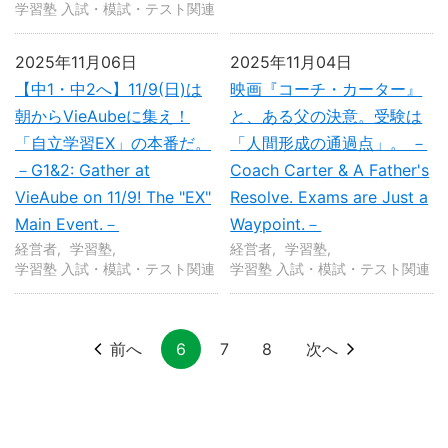
学習塾 入試・模試・テスト関連
2025年11月06日
2025年11月04日
【中1・中2へ】11/9(日)は
映画『コーチ・カーター』
朝からVieAubeに集え！
と、ある父の決意。受験は
「自立学習EX」の本番だ。
「人間形成の通過点」。 －
－G1&2: Gather at
Coach Carter & A Father's
VieAube on 11/9! The "EX"
Resolve. Exams are Just a
Main Event.－
Waypoint.－
経営者
学習塾
経営者
学習塾
学習塾 入試・模試・テスト関連
学習塾 入試・模試・テスト関連
前へ
6
7
8
次へ