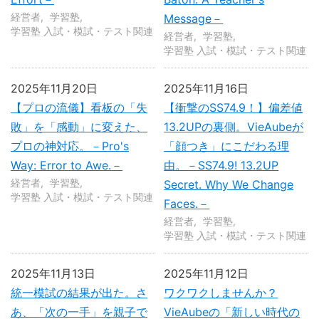
経営者
学習塾
Message－
学習塾 入試・模試・テスト関連
経営者
学習塾
学習塾 入試・模試・テスト関連
2025年11月20日
2025年11月16日
【プロの流儀】看板の「失
【衝撃のSS74.9！】偏差値
敗」を「感動」に変えた、
13.2UPの裏側。VieAubeが
プロの神対応。－Pro's
「顔つき」にこだわる理
Way: Error to Awe.－
由。－SS74.9! 13.2UP
経営者
学習塾
Secret. Why We Change
学習塾 入試・模試・テスト関連
Faces.－
経営者
学習塾
学習塾 入試・模試・テスト関連
2025年11月13日
2025年11月12日
統一模試の結果が出た。さ
ワクワクしませんか？
あ、「次の一手」を親子で
VieAubeの「新しい時代の