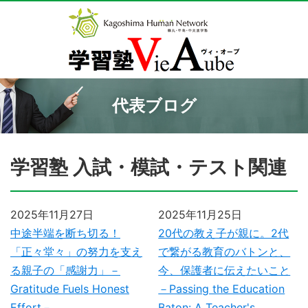
代表ブログ
学習塾 入試・模試・テスト関連
2025年11月27日
2025年11月25日
中途半端を断ち切る！
20代の教え子が親に。2代
「正々堂々」の努力を支え
で繋がる教育のバトンと、
る親子の「感謝力」－
今、保護者に伝えたいこと
Gratitude Fuels Honest
－Passing the Education
Effort－
Baton: A Teacher's